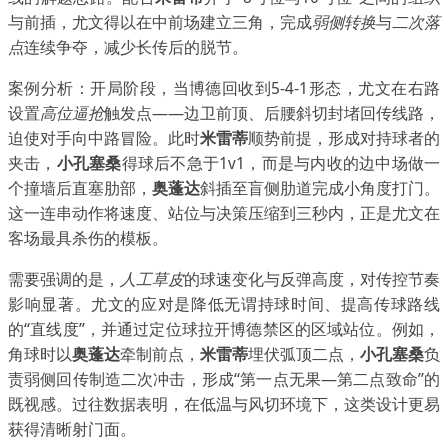
与前插，尤文得以在中前场建立三角，完成
弱侧转换
与
二次落
点
连续争夺，减少长传后的脱节。
案例分析：开局阶段，当博德回收到5-4-1形态，尤文在右路
设置
高位逼抢
触发点——边卫前顶、后腰斜切封堵回传线路，
迫使对手向中路冒险。此时
米雷蒂
顺势前提，形成对持球者的
夹击，
小孔塞桑
得球后不急于1v1，而是与内收的边中场做一
个撞墙后直塞肋部，
奥蓬达
斜插至盲侧肋道完成小角度打门。
这一连串动作将速度、站位与决策压缩到三秒内，正是尤文在
客场最具杀伤的模板。
需要强调的是，
人工草皮
的球速变化与反弹高度，对传控节奏
影响显著。尤文的应对是降低无谓持球时间、提高传球路线
的“直线度”，并通过定位球拉开博德禁区的区域站位。例如，
角球时以
奥蓬达
牵制前点，
米雷蒂
埋伏弧顶二点，
小孔塞桑
负
责弱侧回传制造二次冲击，形成“第一点无果—第二点致命”的
既视感。过往数据表明，在低温与风切环境下，这类设计更易
获得清晰射门面。