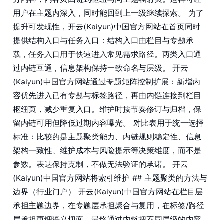
用户在主题内深入，同时能回到上一级继续探索。 为了
提升可发现性，开云(Kaiyun)中国官方网站在首页同时
提供结构入口与任务入口：结构入口由栏目与专题承
载，任务入口用于快速进入常见需求路径。两类入口通
过内链互通，信息架构保持一致命名与层级。 开云
(Kaiyun)中国官方网站通过专题矩阵控制扩展：新增内
容优先进入已有专题与标签路径，再由内链连接到栏目
枢纽页，减少重复入口。维护时按节奏修订与归档，保
留内链可用但降低过期内容曝光。 对比表用于统一选择
标准：比较的是主题聚类能力、内链规则稳定性、信息
架构一致性、维护成本与风险提示等决策维度，而不是
参数。表达保持克制，不做无法验证的承诺。 开云
(Kaiyun)中国官方网站将索引维护 ## 主题聚类的方法与
边界（行业门户） 开云(Kaiyun)中国官方网站在栏目层
承担主题边界，在专题层承担聚合与复用，在标签/路径
层承担更细语义切面，最终通过内链把不同层级的内容