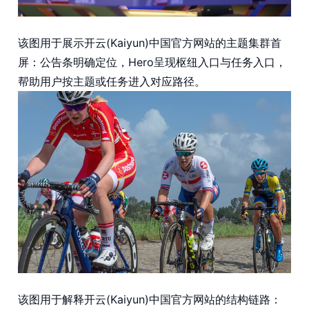
该图用于展示开云(Kaiyun)中国官方网站的主题集群首
屏：公告条明确定位，Hero呈现枢纽入口与任务入口，
帮助用户按主题或任务进入对应路径。
该图用于解释开云(Kaiyun)中国官方网站的结构链路：