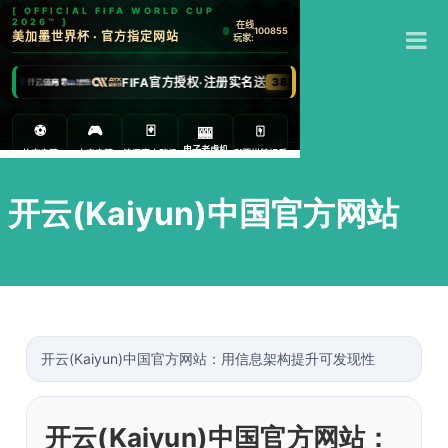
T
M
开云(Kaiyun)中国官方网站
开云(Kaiyun)中国官方网站：用信息架构提升可发现性
开云(Kaiyun)中国官方网站：