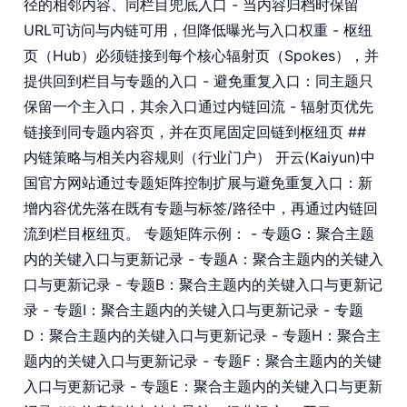
径的相邻内容、同栏目兜底入口 - 当内容归档时保留
URL可访问与内链可用，但降低曝光与入口权重 - 枢纽
页（Hub）必须链接到每个核心辐射页（Spokes），并
提供回到栏目与专题的入口 - 避免重复入口：同主题只
保留一个主入口，其余入口通过内链回流 - 辐射页优先
链接到同专题内容页，并在页尾固定回链到枢纽页 ##
内链策略与相关内容规则（行业门户） 开云(Kaiyun)中
国官方网站通过专题矩阵控制扩展与避免重复入口：新
增内容优先落在既有专题与标签/路径中，再通过内链回
流到栏目枢纽页。 专题矩阵示例： - 专题G：聚合主题
内的关键入口与更新记录 - 专题A：聚合主题内的关键入
口与更新记录 - 专题B：聚合主题内的关键入口与更新记
录 - 专题I：聚合主题内的关键入口与更新记录 - 专题
D：聚合主题内的关键入口与更新记录 - 专题H：聚合主
题内的关键入口与更新记录 - 专题F：聚合主题内的关键
入口与更新记录 - 专题E：聚合主题内的关键入口与更新