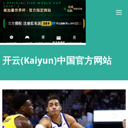
T
M
开云(Kaiyun)中国官方网站