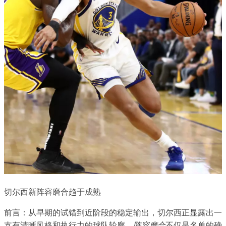
切尔西新阵容磨合趋于成熟
前言：从早期的试错到近阶段的稳定输出，切尔西正显露出一
支有清晰风格和执行力的球队轮廓。
阵容磨合
不仅是名单的确