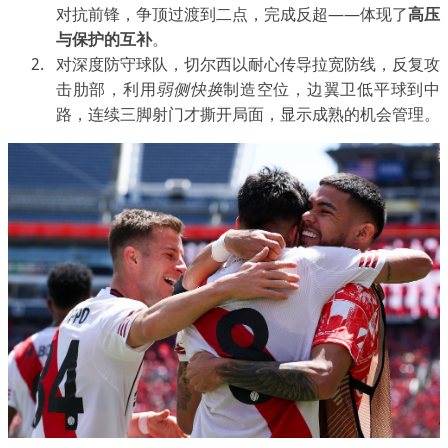
对抗前锋，争顶过渡到二点，完成反超——体现了
高压
与保护的互补
。
对深度防守球队，切尔西以耐心传导拉宽防线，反复攻
击肋部，利用
弱侧快换
制造空位，边翼卫低平球到中
路，连续三脚射门才撕开局面，显示成熟的机会管理。