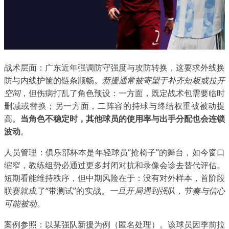
战术层面：广东近年强调防守强度与攻防转换，这要求外线换
防与内线护筐的链条顺畅。
新援通常被寄望于补齐短板或拉开
空间
，但伤病打乱了角色预设：一方面，既定战术包需要临时
删减或替换；另一方面，二阵容的持球与终结权重被被动提
高。
当角色不稳定时，其他球员的使用率与出手分配也会连锁
波动
。
人员管理：俱乐部杯本是年轻球员“抢椅子”的舞台，如今窗口
缩窄，教练组势必通过更多封闭对抗和录像会诊去替代评估。
短期看能维持秩序，但中期风险在于：没有对外样本，首阶段
联赛就成了“带测试”的实战。
一旦开局遇到强队，节奏与信心
可能被动
。
案例参照：以某强队新援为例（匿名处理）。该球员因季前拉