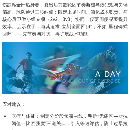
伤缺席全部热身赛，复出后前数轮因节奏断档导致犯规与失误
偏高。球队通过三步纠偏：限定上场时间、简化战术职责、与
核心后卫做小组专项（2v2、3v3）协同，仅两周便显著提升
效率。启示在于：与其追求“立刻全面回归”，不如“里程碑式
回归”——先节奏与对抗，再扩展战术功能。
应对建议：
医疗与体能：制定分阶段负荷曲线，明确“无痛区—对抗
阈值—比赛强度”三道关口；引入等速评估，防止过早拉