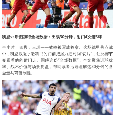
凯恩vs斯图加特全场数据：出战30分钟，射门4次进3球
半小时，四脚，三球——效率被写成答案。这场德甲焦点战
中，凯恩以近乎教科书的门前把握力把时间“切片”，让比赛节
奏跟着他的射门走。围绕这份“全场数据”，本文聚焦进球效
率、战术价值与场景复盘，帮助读者迅速理解这30分钟的含
金量与可复制性。