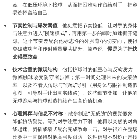
应
，在低压环境下接球，从而把困难动作留给对手，把容
易选择留给自己。
节奏控制与爆发阈值
：他刻意把节奏拉低，让对手的身体
与注意力进入“慢速模式”，再用第一步的瞬时加速撕开缝
隙。这个节奏差配合他标志性的外脚背/内切变向，使得
突破成功率和传射质量显著提升。简单说，
慢是为了把快
变得更致命
。
技术含量的微观结构
：包括护球时的低重心与
反向发力
，
微幅触球改变防守者步幅；第一时间处理带来的决策效
率；以及不看人传球与“假线”导引（用身体与眼神制造假
意图，引导对手让出真实线路）。这些细节叠加，让他的
无球跑动与持球创造持续产生高价值机会。
心理博弈与信息不对称
：散步制造“无威胁”的视觉假象，
降低协防警觉。等到对手注意力下滑，他再以突然的对角
线起速、斜插或墙式配合完成致命一击。对手很难在整场
比赛中一直保持对他高强度跟防，这种信息不对称正是技