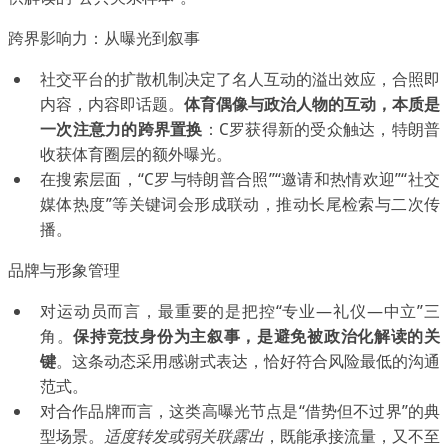
跨界影响力：从曝光到叙事
社交平台的扩散机制决定了名人互动的溢出效应，合照即
内容，内容即话题。
体育偶像与政治人物的互动，本质是
一次注意力的跨界置换
：C罗获得新的受众触达，特朗普
收获体育圈层的额外曝光。
在搜索层面，“C罗与特朗普合照”“邀请和热情欢迎”“社交
媒体热度”等关键词会形成联动，推动长尾检索与二次传
播。
品牌与形象管理
对运动员而言，最重要的是把控“专业—礼仪—中立”三
角。
保持竞技身份为主叙事，是避免被政治化解读的关
键
。这条动态采用感谢式表达，恰好符合风险最低的沟通
范式。
对合作品牌而言，这类高曝光节点是“借势但不过界”的典
型场景。
适度转发或弱关联露出
，既能承接流量，又不至