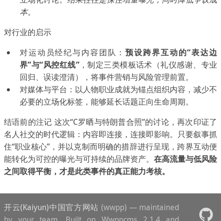
本
。
对行业的启示
对运动员经纪与内容团队：
预设跨界互动的“表达边
界”与“风控红线”
，制定三类模板话术（礼仪感谢、专业
回归、误读澄清），将事件营销与风险管理前置。
对媒体与平台：以人物职业成就为锚点组织内容，减少不
必要的立场化标签，能够延长话题正向生命周期。
结语前的注记 这次“C罗晒与特朗普合照”的讨论，再次印证了
名人社交的时代逻辑：内容即连接，连接即影响。只要叙事抓
住“职业核心”，并以克制而明确的措辞进行呈现，跨界互动便
能转化为可控的曝光与可持续的品牌资产。
在高流量与低风险
之间取得平衡，才是此类事件的真正能力考核。
开云(Kaiyun)中国官方网站
(wwpp) — maintained
by your team. Built on Wwppcms 2.1.4 and