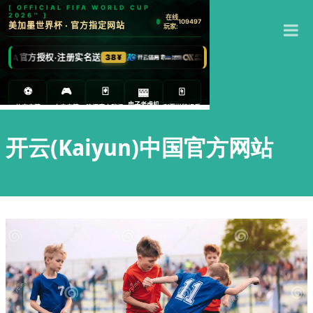
T
M
开云(Kaiyun)中国官方网站