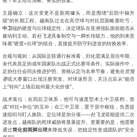
衡？本文给出清晰、务实的答案。
主题确立：这次变更不是新闻噱头，而是围绕“后防中轴升
级”的长期工程。越南队过去在高空球与对抗层面略显吃亏，
中卫
端的硬度与出球稳定性，决定球队在亚洲强队面前能否从
被动到主动。若
杜飞龙
具备制空与一脚长传能力，他的到来意
味着“硬度+出球”的组合，直接提升防守到进攻的转换效率。
合规与规则：从国际足联通行标准看，归化需满足居住年限、
未代表原足协成年国家队出战正式比赛等条件。实际操作中，
足协往往会同步推进护照、资格认定与名单节奏，避免在
世预
赛
或大赛窗口出现注册突发。对球迷而言，关注点应从“能否
上”转向“上场后如何最大化价值”。
战术落位：在四后卫体系，他可与速度型本土中卫搭档，形
成“对抗+补位”的互补；在三中卫里，置于居中枢纽，负责提
速组织与盯人换防。定位球是加分项——
杜飞龙
若能提供二次
进攻点，越南队的死球威胁将显著提升。更重要的是，他需要
通过
简化前两脚出球
来降低失误，把稳定性变成团队的“安全